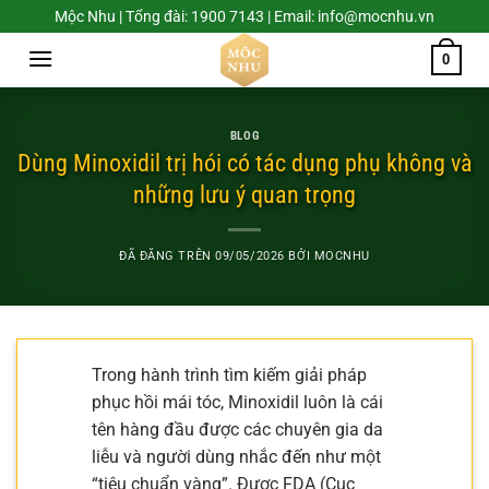
Chuyển
Mộc Nhu | Tổng đài: 1900 7143 | Email: info@mocnhu.vn
đến
0
nội
dung
BLOG
Dùng Minoxidil trị hói có tác dụng phụ không và
những lưu ý quan trọng
ĐÃ ĐĂNG TRÊN
09/05/2026
BỞI
MOCNHU
Trong hành trình tìm kiếm giải pháp
phục hồi mái tóc, Minoxidil luôn là cái
tên hàng đầu được các chuyên gia da
liễu và người dùng nhắc đến như một
“tiêu chuẩn vàng”. Được FDA (Cục