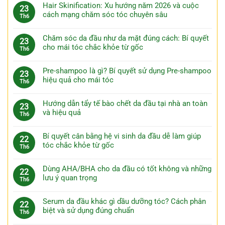
Hair Skinification: Xu hướng năm 2026 và cuộc
23
cách mạng chăm sóc tóc chuyên sâu
Th6
Chăm sóc da đầu như da mặt đúng cách: Bí quyết
23
cho mái tóc chắc khỏe từ gốc
Th6
Pre-shampoo là gì? Bí quyết sử dụng Pre-shampoo
23
hiệu quả cho mái tóc
Th6
Hướng dẫn tẩy tế bào chết da đầu tại nhà an toàn
23
và hiệu quả
Th6
Bí quyết cân bằng hệ vi sinh da đầu dễ làm giúp
22
tóc chắc khỏe từ gốc
Th6
Dùng AHA/BHA cho da đầu có tốt không và những
22
lưu ý quan trọng
Th6
Serum da đầu khác gì dầu dưỡng tóc? Cách phân
22
biệt và sử dụng đúng chuẩn
Th6