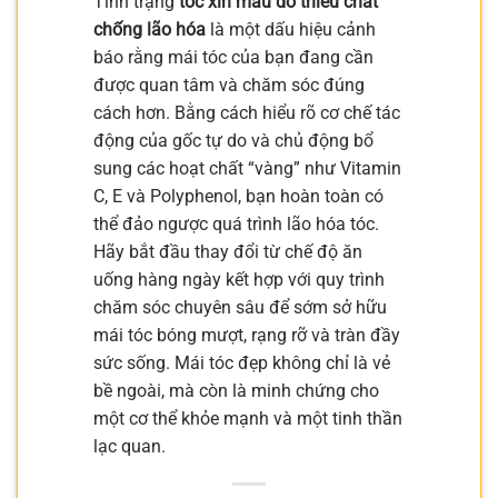
Tình trạng
tóc xỉn màu do thiếu chất
chống lão hóa
là một dấu hiệu cảnh
báo rằng mái tóc của bạn đang cần
được quan tâm và chăm sóc đúng
cách hơn. Bằng cách hiểu rõ cơ chế tác
động của gốc tự do và chủ động bổ
sung các hoạt chất “vàng” như Vitamin
C, E và Polyphenol, bạn hoàn toàn có
thể đảo ngược quá trình lão hóa tóc.
Hãy bắt đầu thay đổi từ chế độ ăn
uống hàng ngày kết hợp với quy trình
chăm sóc chuyên sâu để sớm sở hữu
mái tóc bóng mượt, rạng rỡ và tràn đầy
sức sống. Mái tóc đẹp không chỉ là vẻ
bề ngoài, mà còn là minh chứng cho
một cơ thể khỏe mạnh và một tinh thần
lạc quan.