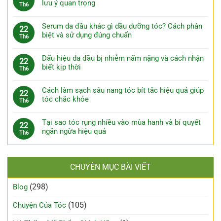
lưu ý quan trọng
Th6
Serum da đầu khác gì dầu dưỡng tóc? Cách phân
22
biệt và sử dụng đúng chuẩn
Th6
Dấu hiệu da đầu bị nhiễm nấm nặng và cách nhận
22
biết kịp thời
Th6
Cách làm sạch sâu nang tóc bít tắc hiệu quả giúp
22
tóc chắc khỏe
Th6
Tại sao tóc rụng nhiều vào mùa hanh và bí quyết
22
ngăn ngừa hiệu quả
Th6
CHUYÊN MỤC BÀI VIẾT
(298)
Blog
(105)
Chuyện Của Tóc