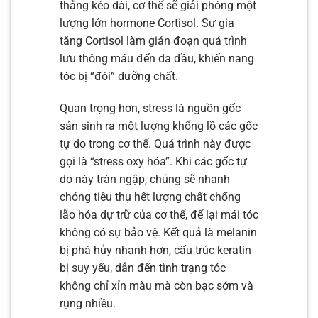
thẳng kéo dài, cơ thể sẽ giải phóng một
lượng lớn hormone Cortisol. Sự gia
tăng Cortisol làm gián đoạn quá trình
lưu thông máu đến da đầu, khiến nang
tóc bị “đói” dưỡng chất.
Quan trọng hơn, stress là nguồn gốc
sản sinh ra một lượng khổng lồ các gốc
tự do trong cơ thể. Quá trình này được
gọi là “stress oxy hóa”. Khi các gốc tự
do này tràn ngập, chúng sẽ nhanh
chóng tiêu thụ hết lượng chất chống
lão hóa dự trữ của cơ thể, để lại mái tóc
không có sự bảo vệ. Kết quả là melanin
bị phá hủy nhanh hơn, cấu trúc keratin
bị suy yếu, dẫn đến tình trạng tóc
không chỉ xỉn màu mà còn bạc sớm và
rụng nhiều.