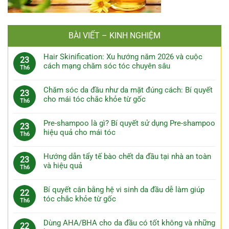
BÀI VIẾT – KINH NGHIỆM
Hair Skinification: Xu hướng năm 2026 và cuộc
23
cách mạng chăm sóc tóc chuyên sâu
Th6
Chăm sóc da đầu như da mặt đúng cách: Bí quyết
23
cho mái tóc chắc khỏe từ gốc
Th6
Pre-shampoo là gì? Bí quyết sử dụng Pre-shampoo
23
hiệu quả cho mái tóc
Th6
Hướng dẫn tẩy tế bào chết da đầu tại nhà an toàn
23
và hiệu quả
Th6
Bí quyết cân bằng hệ vi sinh da đầu dễ làm giúp
22
tóc chắc khỏe từ gốc
Th6
Dùng AHA/BHA cho da đầu có tốt không và những
22