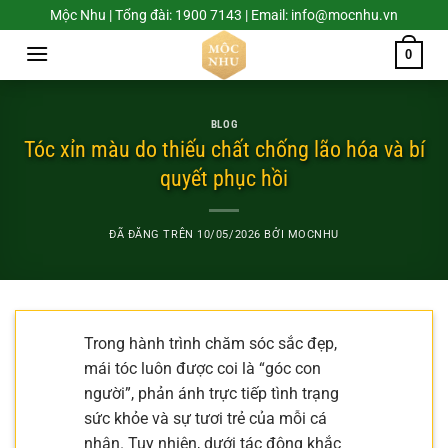
Chuyển
Mộc Nhu | Tổng đài: 1900 7143 | Email: info@mocnhu.vn
đến
0
nội
dung
BLOG
Tóc xỉn màu do thiếu chất chống lão hóa và bí
quyết phục hồi
ĐÃ ĐĂNG TRÊN
10/05/2026
BỞI
MOCNHU
Trong hành trình chăm sóc sắc đẹp,
mái tóc luôn được coi là “góc con
người”, phản ánh trực tiếp tình trạng
sức khỏe và sự tươi trẻ của mỗi cá
nhân. Tuy nhiên, dưới tác động khắc