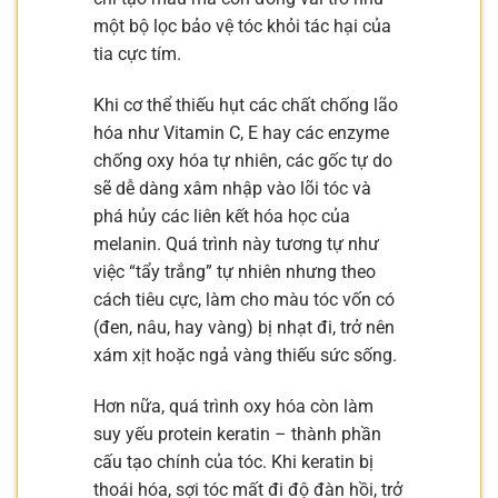
một bộ lọc bảo vệ tóc khỏi tác hại của
tia cực tím.
Khi cơ thể thiếu hụt các chất chống lão
hóa như Vitamin C, E hay các enzyme
chống oxy hóa tự nhiên, các gốc tự do
sẽ dễ dàng xâm nhập vào lõi tóc và
phá hủy các liên kết hóa học của
melanin. Quá trình này tương tự như
việc “tẩy trắng” tự nhiên nhưng theo
cách tiêu cực, làm cho màu tóc vốn có
(đen, nâu, hay vàng) bị nhạt đi, trở nên
xám xịt hoặc ngả vàng thiếu sức sống.
Hơn nữa, quá trình oxy hóa còn làm
suy yếu protein keratin – thành phần
cấu tạo chính của tóc. Khi keratin bị
thoái hóa, sợi tóc mất đi độ đàn hồi, trở