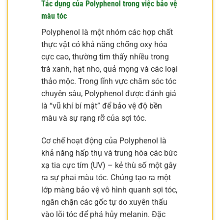
Tác dụng của Polyphenol trong việc bảo vệ
màu tóc
Polyphenol là một nhóm các hợp chất
thực vật có khả năng chống oxy hóa
cực cao, thường tìm thấy nhiều trong
trà xanh, hạt nho, quả mọng và các loại
thảo mộc. Trong lĩnh vực chăm sóc tóc
chuyên sâu, Polyphenol được đánh giá
là “vũ khí bí mật” để bảo vệ độ bền
màu và sự rạng rỡ của sợi tóc.
Cơ chế hoạt động của Polyphenol là
khả năng hấp thụ và trung hòa các bức
xạ tia cực tím (UV) – kẻ thù số một gây
ra sự phai màu tóc. Chúng tạo ra một
lớp màng bảo vệ vô hình quanh sợi tóc,
ngăn chặn các gốc tự do xuyên thấu
vào lõi tóc để phá hủy melanin. Đặc