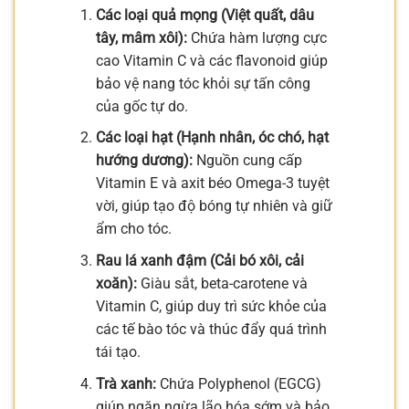
Các loại quả mọng (Việt quất, dâu
tây, mâm xôi):
Chứa hàm lượng cực
cao Vitamin C và các flavonoid giúp
bảo vệ nang tóc khỏi sự tấn công
của gốc tự do.
Các loại hạt (Hạnh nhân, óc chó, hạt
hướng dương):
Nguồn cung cấp
Vitamin E và axit béo Omega-3 tuyệt
vời, giúp tạo độ bóng tự nhiên và giữ
ẩm cho tóc.
Rau lá xanh đậm (Cải bó xôi, cải
xoăn):
Giàu sắt, beta-carotene và
Vitamin C, giúp duy trì sức khỏe của
các tế bào tóc và thúc đẩy quá trình
tái tạo.
Trà xanh:
Chứa Polyphenol (EGCG)
giúp ngăn ngừa lão hóa sớm và bảo