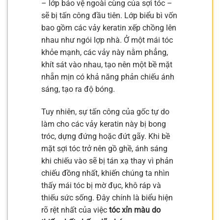
– lớp bảo vệ ngoài cùng của sợi tóc –
sẽ bị tấn công đầu tiên. Lớp biểu bì vốn
bao gồm các vảy keratin xếp chồng lên
nhau như ngói lợp nhà. Ở một mái tóc
khỏe mạnh, các vảy này nằm phẳng,
khít sát vào nhau, tạo nên một bề mặt
nhẵn mịn có khả năng phản chiếu ánh
sáng, tạo ra độ bóng.
Tuy nhiên, sự tấn công của gốc tự do
làm cho các vảy keratin này bị bong
tróc, dựng đứng hoặc đứt gãy. Khi bề
mặt sợi tóc trở nên gồ ghề, ánh sáng
khi chiếu vào sẽ bị tán xạ thay vì phản
chiếu đồng nhất, khiến chúng ta nhìn
thấy mái tóc bị mờ đục, khô ráp và
thiếu sức sống. Đây chính là biểu hiện
rõ rệt nhất của việc
tóc xỉn màu do